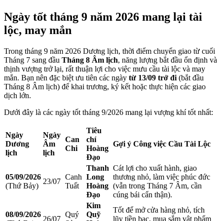
Ngày tốt tháng 9 năm 2026 mang lại tài
lộc, may mắn
Trong tháng 9 năm 2026 Dương lịch, thời điểm chuyển giao từ cuối
Tháng 7 sang đầu
Tháng 8 Âm lịch
, năng lượng bắt đầu ổn định và
thịnh vượng trở lại, rất thuận lợi cho việc mưu cầu tài lộc và may
mắn.
Bạn nên đặc biệt ưu tiên các ngày
từ 13/09 trở đi
(bắt đầu
Tháng 8 Âm lịch) để khai trương, ký kết hoặc thực hiện các giao
dịch lớn.
Dưới đây là các ngày tốt tháng 9/2026 mang lại vượng khí tốt nhất:
Tiêu
Ngày
Ngày
Can
chí
Dương
Âm
Gợi ý Công việc Cầu Tài Lộc
Chi
Hoàng
lịch
lịch
Đạo
Thanh
Cát lợi cho xuất hành, giao
05/09/2026
Canh
Long
thương nhỏ, làm việc phúc đức
23/07
(Thứ Bảy)
Tuất
Hoàng
(vẫn trong Tháng 7 Âm, cần
Đạo
cúng bái cẩn thận).
Kim
Tốt để mở cửa hàng nhỏ, tích
08/09/2026
Quý
Quỹ
26/07
lũy tiền bạc, mua sắm vật phẩm