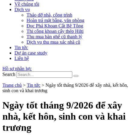
Về chúng tôi
Dịch vụ
Tháo dỡ nhà, công trình
Hoàn trả mặt bằng, văn phòng
Đục Phá Khoan Cắt Bê Tông
Thi công khoan cấy thép Hilti
Thu mua bàn ghế cũ thanh lý
Dịch vụ thu mua xác nhà cũ
Tin tức
Dự án case study
Liên hệ
Hồ sơ nhân lực
Search
Trang chủ
>
Tin tức
>
Ngày tốt tháng 9/2026 để xây nhà, kết hôn,
sinh con và khai trương
Ngày tốt tháng 9/2026 để xây
nhà, kết hôn, sinh con và khai
trương