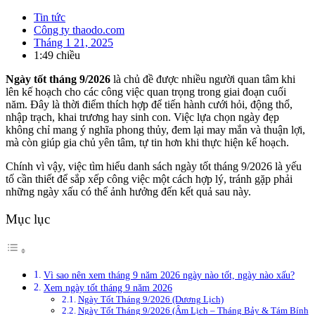
Tin tức
Công ty thaodo.com
Tháng 1 21, 2025
1:49 chiều
Ngày tốt tháng 9/2026
là chủ đề được nhiều người quan tâm khi
lên kế hoạch cho các công việc quan trọng trong giai đoạn cuối
năm. Đây là thời điểm thích hợp để tiến hành cưới hỏi, động thổ,
nhập trạch, khai trương hay sinh con. Việc lựa chọn ngày đẹp
không chỉ mang ý nghĩa phong thủy, đem lại may mắn và thuận lợi,
mà còn giúp gia chủ yên tâm, tự tin hơn khi thực hiện kế hoạch.
Chính vì vậy, việc tìm hiểu danh sách ngày tốt tháng 9/2026 là yếu
tố cần thiết để sắp xếp công việc một cách hợp lý, tránh gặp phải
những ngày xấu có thể ảnh hưởng đến kết quả sau này.
Mục lục
Vì sao nên xem tháng 9 năm 2026 ngày nào tốt, ngày nào xấu?
Xem ngày tốt tháng 9 năm 2026
Ngày Tốt Tháng 9/2026 (Dương Lịch)
Ngày Tốt Tháng 9/2026 (Âm Lịch – Tháng Bảy & Tám Bính