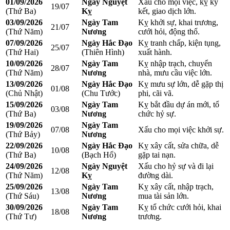
01/09/2026
Ngày Nguyệt
Xấu cho mọi việc, kỵ ký
19/07
(Thứ Ba)
Kỵ
kết, giao dịch lớn.
03/09/2026
Ngày Tam
Kỵ khởi sự, khai trương,
21/07
(Thứ Năm)
Nương
cưới hỏi, động thổ.
07/09/2026
Ngày Hắc Đạo
Kỵ tranh chấp, kiện tụng,
25/07
(Thứ Hai)
(Thiên Hình)
xuất hành.
10/09/2026
Ngày Tam
Kỵ nhập trạch, chuyển
28/07
(Thứ Năm)
Nương
nhà, mưu cầu việc lớn.
13/09/2026
Ngày Hắc Đạo
Kỵ mưu sự lớn, dễ gặp thị
01/08
(Chủ Nhật)
(Chu Tước)
phi, cãi vã.
15/09/2026
Ngày Tam
Kỵ bắt đầu dự án mới, tổ
03/08
(Thứ Ba)
Nương
chức hỷ sự.
19/09/2026
Ngày Tam
07/08
Xấu cho mọi việc khởi sự.
(Thứ Bảy)
Nương
22/09/2026
Ngày Hắc Đạo
Kỵ xây cất, sửa chữa, dễ
10/08
(Thứ Ba)
(Bạch Hổ)
gặp tai nạn.
24/09/2026
Ngày Nguyệt
Xấu cho hỷ sự và đi lại
12/08
(Thứ Năm)
Kỵ
đường dài.
25/09/2026
Ngày Tam
Kỵ xây cất, nhập trạch,
13/08
(Thứ Sáu)
Nương
mua tài sản lớn.
30/09/2026
Ngày Tam
Kỵ tổ chức cưới hỏi, khai
18/08
(Thứ Tư)
Nương
trương.