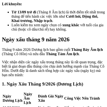
Lời khuyên:
Từ 13/09 trở đi
(Tháng 8 Âm lịch) là thời điểm tốt nhất trong
tháng để tiến hành các việc lớn như
Cưới hỏi, Động thổ,
Khai trương, Nhập trạch
.
Luôn kiểm tra xem ngày chọn có
xung khắc
với tuổi của gia
chủ (hoặc cô dâu/chú rể) hay không.
Ngày xấu tháng 9 năm 2026
Tháng 9 năm 2026 Dương lịch bao gồm cuối
Tháng Bảy Âm lịch
(Tháng Cô Hồn) và nửa đầu
Tháng Tám Âm lịch
.
Việc nhận diện các ngày xấu trong tháng này là rất quan trọng, đặc
biệt là giai đoạn đầu tháng còn chịu ảnh hưởng mạnh của Tháng Cô
Hồn. Dưới đây là danh sách tổng hợp các ngày xấu (ngày kỵ) mà
bạn nên tránh:
1. Ngày Xấu Tháng 9/2026 (Dương Lịch)
Ngày
Ngày
Đánh Giá Ngày
Âm
Công Việc Nên Tránh
Dương Lịch
Xấu
Lịch