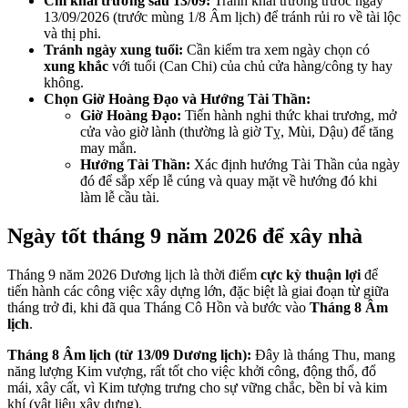
Chỉ khai trương sau 13/09:
Tránh khai trương trước ngày
13/09/2026 (trước mùng 1/8 Âm lịch) để tránh rủi ro về tài lộc
và thị phi.
Tránh ngày xung tuổi:
Cần kiểm tra xem ngày chọn có
xung khắc
với tuổi (Can Chi) của chủ cửa hàng/công ty hay
không.
Chọn Giờ Hoàng Đạo và Hướng Tài Thần:
Giờ Hoàng Đạo:
Tiến hành nghi thức khai trương, mở
cửa vào giờ lành (thường là giờ Tỵ, Mùi, Dậu) để tăng
may mắn.
Hướng Tài Thần:
Xác định hướng Tài Thần của ngày
đó để sắp xếp lễ cúng và quay mặt về hướng đó khi
làm lễ cầu tài.
Ngày tốt tháng 9 năm 2026 để xây nhà
Tháng 9 năm 2026 Dương lịch là thời điểm
cực kỳ thuận lợi
để
tiến hành các công việc xây dựng lớn, đặc biệt là giai đoạn từ giữa
tháng trở đi, khi đã qua Tháng Cô Hồn và bước vào
Tháng 8 Âm
lịch
.
Tháng 8 Âm lịch (từ 13/09 Dương lịch):
Đây là tháng Thu, mang
năng lượng Kim vượng, rất tốt cho việc khởi công, động thổ, đổ
mái, xây cất, vì Kim tượng trưng cho sự vững chắc, bền bỉ và kim
khí (vật liệu xây dựng).