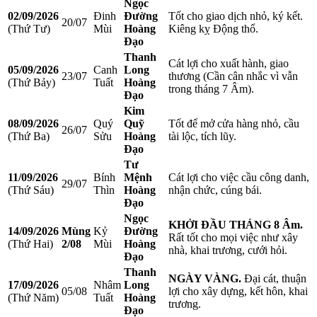
Ngọc
02/09/2026
Đinh
Đường
Tốt cho giao dịch nhỏ, ký kết.
20/07
(Thứ Tư)
Mùi
Hoàng
Kiêng kỵ Động thổ.
Đạo
Thanh
Cát lợi cho xuất hành, giao
05/09/2026
Canh
Long
23/07
thương (Cần cân nhắc vì vẫn
(Thứ Bảy)
Tuất
Hoàng
trong tháng 7 Âm).
Đạo
Kim
08/09/2026
Quý
Quỹ
Tốt để mở cửa hàng nhỏ, cầu
26/07
(Thứ Ba)
Sửu
Hoàng
tài lộc, tích lũy.
Đạo
Tư
11/09/2026
Bính
Mệnh
Cát lợi cho việc cầu công danh,
29/07
(Thứ Sáu)
Thìn
Hoàng
nhận chức, cúng bái.
Đạo
Ngọc
KHỞI ĐẦU THÁNG 8 Âm.
14/09/2026
Mùng
Kỷ
Đường
Rất tốt cho mọi việc như xây
(Thứ Hai)
2/08
Mùi
Hoàng
nhà, khai trương, cưới hỏi.
Đạo
Thanh
NGÀY VÀNG.
Đại cát, thuận
17/09/2026
Nhâm
Long
05/08
lợi cho xây dựng, kết hôn, khai
(Thứ Năm)
Tuất
Hoàng
trương.
Đạo