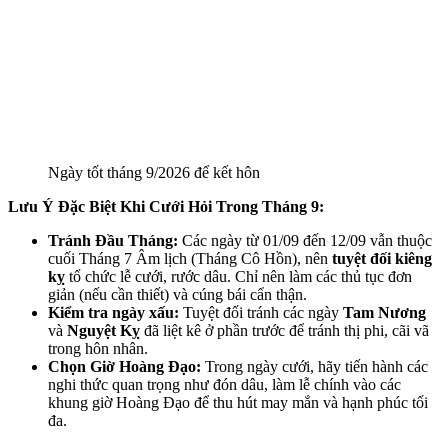
Ngày tốt tháng 9/2026 để kết hôn
Lưu Ý Đặc Biệt Khi Cưới Hỏi Trong Tháng 9:
Tránh Đầu Tháng:
Các ngày từ 01/09 đến 12/09 vẫn thuộc
cuối Tháng 7 Âm lịch (Tháng Cô Hồn), nên
tuyệt đối kiêng
kỵ
tổ chức lễ cưới, rước dâu. Chỉ nên làm các thủ tục đơn
giản (nếu cần thiết) và cúng bái cẩn thận.
Kiểm tra ngày xấu:
Tuyệt đối tránh các ngày
Tam Nương
và
Nguyệt Kỵ
đã liệt kê ở phần trước để tránh thị phi, cãi vã
trong hôn nhân.
Chọn Giờ Hoàng Đạo:
Trong ngày cưới, hãy tiến hành các
nghi thức quan trọng như đón dâu, làm lễ chính vào các
khung giờ Hoàng Đạo để thu hút may mắn và hạnh phúc tối
đa.