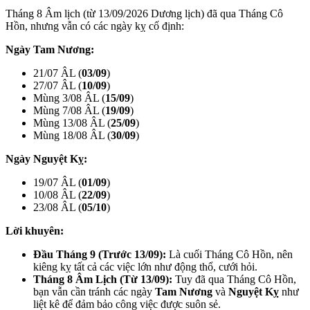
Tháng 8 Âm lịch (từ 13/09/2026 Dương lịch) đã qua Tháng Cô
Hồn, nhưng vẫn có các ngày kỵ cố định:
Ngày Tam Nương:
21/07 ÂL (
03/09
)
27/07 ÂL (
10/09
)
Mùng 3/08 ÂL (
15/09
)
Mùng 7/08 ÂL (
19/09
)
Mùng 13/08 ÂL (
25/09
)
Mùng 18/08 ÂL (
30/09
)
Ngày Nguyệt Kỵ:
19/07 ÂL (
01/09
)
10/08 ÂL (
22/09
)
23/08 ÂL (
05/10
)
Lời khuyên:
Đầu Tháng 9 (Trước 13/09):
Là cuối Tháng Cô Hồn, nên
kiêng kỵ tất cả các việc lớn như động thổ, cưới hỏi.
Tháng 8 Âm Lịch (Từ 13/09):
Tuy đã qua Tháng Cô Hồn,
bạn vẫn cần tránh các ngày
Tam Nương
và
Nguyệt Kỵ
như
liệt kê để đảm bảo công việc được suôn sẻ.