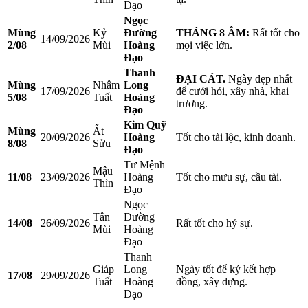
Đạo
Ngọc
Mùng
Kỷ
Đường
THÁNG 8 ÂM:
Rất tốt cho
14/09/2026
2/08
Mùi
Hoàng
mọi việc lớn.
Đạo
Thanh
ĐẠI CÁT.
Ngày đẹp nhất
Mùng
Nhâm
Long
17/09/2026
để cưới hỏi, xây nhà, khai
5/08
Tuất
Hoàng
trương.
Đạo
Kim Quỹ
Mùng
Ất
20/09/2026
Hoàng
Tốt cho tài lộc, kinh doanh.
8/08
Sửu
Đạo
Tư Mệnh
Mậu
11/08
23/09/2026
Hoàng
Tốt cho mưu sự, cầu tài.
Thìn
Đạo
Ngọc
Tân
Đường
14/08
26/09/2026
Rất tốt cho hỷ sự.
Mùi
Hoàng
Đạo
Thanh
Giáp
Long
Ngày tốt để ký kết hợp
17/08
29/09/2026
Tuất
Hoàng
đồng, xây dựng.
Đạo