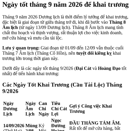
Ngày tốt tháng 9 năm 2026 để khai trương
Tháng 9 năm 2026 Dương lịch là thời điểm lý tưởng để khai trương,
đặc biệt là giai đoạn từ giữa tháng trở đi, khi đã bước vào
Tháng 8
Âm lịch
(từ ngày 13/09 Dương lịch). Tháng 8 Âm lịch mang tính
chất thu hoạch và thịnh vượng, rất thuận lợi cho việc kinh doanh,
mở cửa hàng và mưu cầu tài lộc.
Lưu ý quan trọng:
Giai đoạn từ 01/09 đến 12/09 vẫn thuộc cuối
Tháng 7 Âm lịch (Tháng Cô Hồn), nên
tuyệt đối kiêng kỵ
khai
trương lớn trong thời gian này.
Dưới đây là các ngày tốt tháng 9/2026 (
Đại Cát
và
Hoàng Đạo
tốt
nhất) để tiến hành khai trương:
Các Ngày Tốt Khai Trương (Cầu Tài Lộc) Tháng
9/2026
Ngày
Ngày
Can
Tiêu
Gợi ý Công việc Khai
Dương
Âm
Chi
Chí Cát
Trương
Lịch
Lịch
Ngày
Lợi
Ngọc
ĐẦU THÁNG TÁM ÂM.
14/09/2026
Mùng
Kỷ
Đường
Rất tốt để mở cửa hàng, bắt
(Thứ Hai)
2/08
Mùi
Hoàng