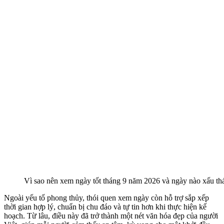
Vì sao nên xem ngày tốt tháng 9 năm 2026 và ngày nào xấu t
Ngoài yếu tố phong thủy, thói quen xem ngày còn hỗ trợ sắp xếp
thời gian hợp lý, chuẩn bị chu đáo và tự tin hơn khi thực hiện kế
hoạch. Từ lâu, điều này đã trở thành một nét văn hóa đẹp của người