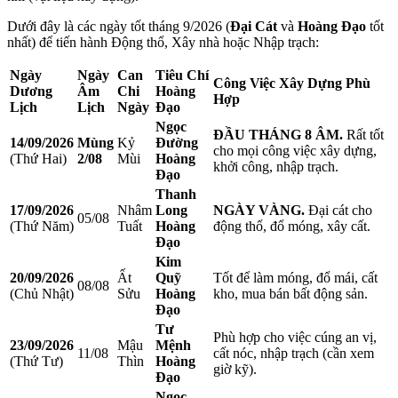
Dưới đây là các ngày tốt tháng 9/2026 (
Đại Cát
và
Hoàng Đạo
tốt
nhất) để tiến hành Động thổ, Xây nhà hoặc Nhập trạch:
Ngày
Ngày
Can
Tiêu Chí
Công Việc Xây Dựng Phù
Dương
Âm
Chi
Hoàng
Hợp
Lịch
Lịch
Ngày
Đạo
Ngọc
ĐẦU THÁNG 8 ÂM.
Rất tốt
14/09/2026
Mùng
Kỷ
Đường
cho mọi công việc xây dựng,
(Thứ Hai)
2/08
Mùi
Hoàng
khởi công, nhập trạch.
Đạo
Thanh
17/09/2026
Nhâm
Long
NGÀY VÀNG.
Đại cát cho
05/08
(Thứ Năm)
Tuất
Hoàng
động thổ, đổ móng, xây cất.
Đạo
Kim
20/09/2026
Ất
Quỹ
Tốt để làm móng, đổ mái, cất
08/08
(Chủ Nhật)
Sửu
Hoàng
kho, mua bán bất động sản.
Đạo
Tư
Phù hợp cho việc cúng an vị,
23/09/2026
Mậu
Mệnh
11/08
cất nóc, nhập trạch (cần xem
(Thứ Tư)
Thìn
Hoàng
giờ kỹ).
Đạo
Ngọc