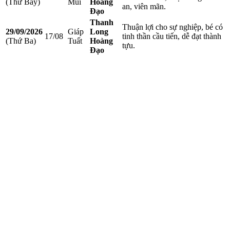
(Thứ Bảy)
Mùi
Hoàng
an, viên mãn.
Đạo
Thanh
Thuận lợi cho sự nghiệp, bé có
29/09/2026
Giáp
Long
17/08
tinh thần cầu tiến, dễ đạt thành
(Thứ Ba)
Tuất
Hoàng
tựu.
Đạo