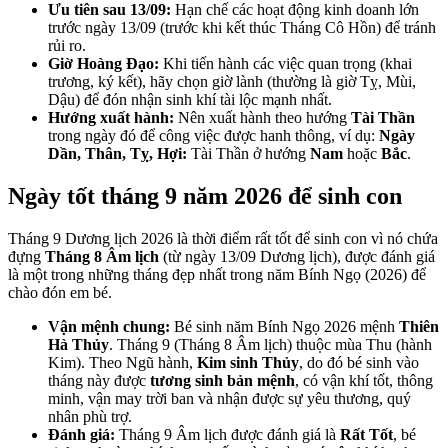
Ưu tiên sau 13/09:
Hạn chế các hoạt động kinh doanh lớn
trước ngày 13/09 (trước khi kết thúc Tháng Cô Hồn) để tránh
rủi ro.
Giờ Hoàng Đạo:
Khi tiến hành các việc quan trọng (khai
trương, ký kết), hãy chọn giờ lành (thường là giờ Tỵ, Mùi,
Dậu) để đón nhận sinh khí tài lộc mạnh nhất.
Hướng xuất hành:
Nên xuất hành theo hướng
Tài Thần
trong ngày đó để công việc được hanh thông, ví dụ:
Ngày
Dần, Thân, Tỵ, Hợi:
Tài Thần ở hướng
Nam
hoặc
Bắc
.
Ngày tốt tháng 9 năm 2026 để sinh con
Tháng 9 Dương lịch 2026 là thời điểm rất tốt để sinh con vì nó chứa
đựng
Tháng 8 Âm lịch
(từ ngày 13/09 Dương lịch), được đánh giá
là một trong những tháng đẹp nhất trong năm Bính Ngọ (2026) để
chào đón em bé.
Vận mệnh chung:
Bé sinh năm Bính Ngọ 2026 mệnh
Thiên
Hà Thủy
. Tháng 9 (Tháng 8 Âm lịch) thuộc mùa Thu (hành
Kim). Theo Ngũ hành,
Kim sinh Thủy
, do đó bé sinh vào
tháng này được
tương sinh bản mệnh
, có vận khí tốt, thông
minh, vận may trời ban và nhận được sự yêu thương, quý
nhân phù trợ.
Đánh giá:
Tháng 9 Âm lịch được đánh giá là
Rất Tốt
, bé