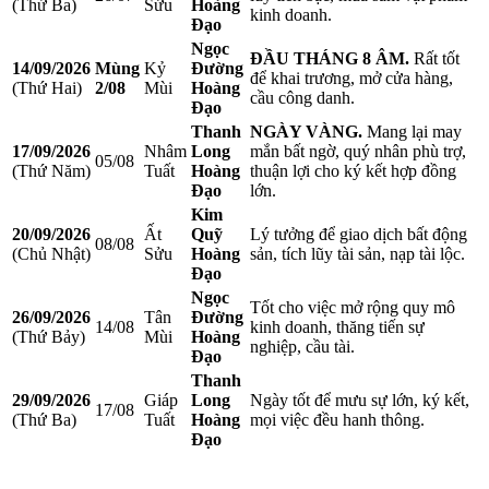
(Thứ Ba)
Sửu
Hoàng
kinh doanh.
Đạo
Ngọc
ĐẦU THÁNG 8 ÂM.
Rất tốt
14/09/2026
Mùng
Kỷ
Đường
để khai trương, mở cửa hàng,
(Thứ Hai)
2/08
Mùi
Hoàng
cầu công danh.
Đạo
Thanh
NGÀY VÀNG.
Mang lại may
17/09/2026
Nhâm
Long
mắn bất ngờ, quý nhân phù trợ,
05/08
(Thứ Năm)
Tuất
Hoàng
thuận lợi cho ký kết hợp đồng
Đạo
lớn.
Kim
20/09/2026
Ất
Quỹ
Lý tưởng để giao dịch bất động
08/08
(Chủ Nhật)
Sửu
Hoàng
sản, tích lũy tài sản, nạp tài lộc.
Đạo
Ngọc
Tốt cho việc mở rộng quy mô
26/09/2026
Tân
Đường
14/08
kinh doanh, thăng tiến sự
(Thứ Bảy)
Mùi
Hoàng
nghiệp, cầu tài.
Đạo
Thanh
29/09/2026
Giáp
Long
Ngày tốt để mưu sự lớn, ký kết,
17/08
(Thứ Ba)
Tuất
Hoàng
mọi việc đều hanh thông.
Đạo