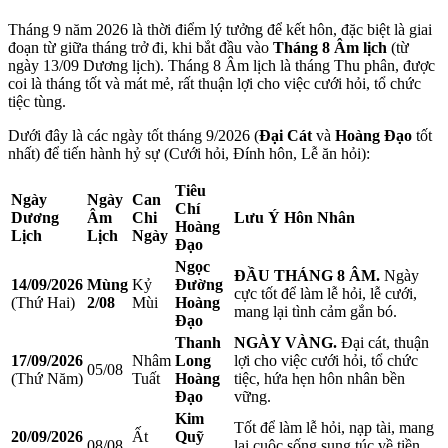
Tháng 9 năm 2026 là thời điểm lý tưởng để kết hôn, đặc biệt là giai
đoạn từ giữa tháng trở đi, khi bắt đầu vào
Tháng 8 Âm lịch
(từ
ngày 13/09 Dương lịch). Tháng 8 Âm lịch là tháng Thu phân, được
coi là tháng tốt và mát mẻ, rất thuận lợi cho việc cưới hỏi, tổ chức
tiệc tùng.
Dưới đây là các ngày tốt tháng 9/2026 (
Đại Cát
và
Hoàng Đạo
tốt
nhất) để tiến hành hỷ sự (Cưới hỏi, Đính hôn, Lễ ăn hỏi):
Tiêu
Ngày
Ngày
Can
Chí
Dương
Âm
Chi
Lưu Ý Hôn Nhân
Hoàng
Lịch
Lịch
Ngày
Đạo
Ngọc
ĐẦU THÁNG 8 ÂM.
Ngày
14/09/2026
Mùng
Kỷ
Đường
cực tốt để làm lễ hỏi, lễ cưới,
(Thứ Hai)
2/08
Mùi
Hoàng
mang lại tình cảm gắn bó.
Đạo
Thanh
NGÀY VÀNG.
Đại cát, thuận
17/09/2026
Nhâm
Long
lợi cho việc cưới hỏi, tổ chức
05/08
(Thứ Năm)
Tuất
Hoàng
tiệc, hứa hẹn hôn nhân bền
Đạo
vững.
Kim
Tốt để làm lễ hỏi, nạp tài, mang
20/09/2026
Ất
Quỹ
08/08
lại cuộc sống sung túc về tiền