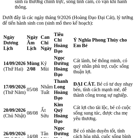
sinh ra thường chính trực, sống tình cảm, có vận khí hanh
thông.
Dưới đây là các ngày tháng 9/2026 (Hoàng Đạo Đại Cát), lý tưởng
để tiến hành sinh con (sinh mổ theo kế hoạch):
Tiêu
Ngày
Ngày
Can
Chí
Ý Nghĩa Phong Thủy cho
Dương
Âm
Chi
Hoàng
Em Bé
Lịch
Lịch
Ngày
Đạo
Ngọc
Cát lành, bé thông minh, có
14/09/2026
Mùng
Kỷ
Đường
quý nhân phù trợ, cuộc sống
(Thứ Hai)
2/08
Mùi
Hoàng
thuận lợi.
Đạo
Thanh
ĐẠI CÁT.
Bé có tư duy nhạy
17/09/2026
Nhâm
Long
05/08
bén, tính cách mạnh mẽ, dễ
(Thứ Năm)
Tuất
Hoàng
thành công trong sự nghiệp.
Đạo
Kim
Cát lợi cho tài lộc, bé có cuộc
20/09/2026
Ất
Quỹ
08/08
sống sung túc, được cha mẹ
(Chủ Nhật)
Sửu
Hoàng
yêu thương.
Đạo
Ngọc
Bé có nhân duyên tốt, tính
26/09/2026
Tân
Đường
14/08
cách hòa nhã, cuộc sống bình