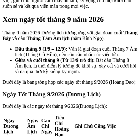
Việt, giúp mỗi người cảm thấy an tâm, kỳ vọng cho một khởi đầu
suôn sẻ và kết quả viên mãn trong mọi việc.
Xem ngày tốt tháng 9 năm 2026
Tháng 9 năm 2026 Dương lịch tương ứng với giai đoạn cuối
Tháng
Bảy
và đầu
Tháng Tám Âm lịch
(năm Bính Ngọ).
Đầu tháng 9 (1/9 – 12/9):
Vẫn là giai đoạn cuối Tháng 7 Âm
lịch (Tháng Cô Hồn), nên cần cân nhắc các việc lớn.
Giữa và cuối tháng 9 (Từ 13/9 trở đi):
Bắt đầu Tháng 8
Âm lịch, là thời điểm lý tưởng để khởi sự, xây cất và cưới hỏi
vì đã qua thời kỳ kiêng kỵ mạnh.
Dưới đây là bảng tổng hợp các ngày tốt tháng 9/2026 (Hoàng Đạo):
Ngày Tốt Tháng 9/2026 (Dương Lịch)
Dưới đây là các ngày tốt tháng 9/2026(Dương Lịch):
Tiêu
Ngày
Ngày
Can
Chí
Dương
Âm
Chi
Ghi Chú Công Việc
Hoàng
Lịch
Lịch
Ngày
Đạo