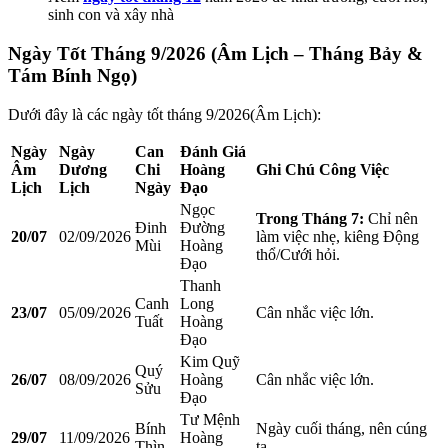
sinh con và xây nhà
Ngày Tốt Tháng 9/2026 (Âm Lịch – Tháng Bảy &
Tám Bính Ngọ)
Dưới đây là các ngày tốt tháng 9/2026(Âm Lịch):
Ngày
Ngày
Can
Đánh Giá
Âm
Dương
Chi
Hoàng
Ghi Chú Công Việc
Lịch
Lịch
Ngày
Đạo
Ngọc
Trong Tháng 7:
Chỉ nên
Đinh
Đường
20/07
02/09/2026
làm việc nhẹ, kiêng Động
Mùi
Hoàng
thổ/Cưới hỏi.
Đạo
Thanh
Canh
Long
23/07
05/09/2026
Cân nhắc việc lớn.
Tuất
Hoàng
Đạo
Kim Quỹ
Quý
26/07
08/09/2026
Hoàng
Cân nhắc việc lớn.
Sửu
Đạo
Tư Mệnh
Bính
Ngày cuối tháng, nên cúng
29/07
11/09/2026
Hoàng
Thìn
tạ.