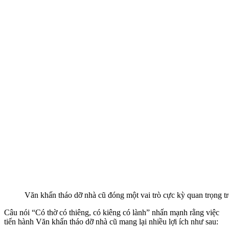
Văn khấn tháo dỡ nhà cũ đóng một vai trò cực kỳ quan trọng tr
Câu nói “Có thờ có thiêng, có kiêng có lành” nhấn mạnh rằng việc
tiến hành Văn khấn tháo dỡ nhà cũ mang lại nhiều lợi ích như sau: