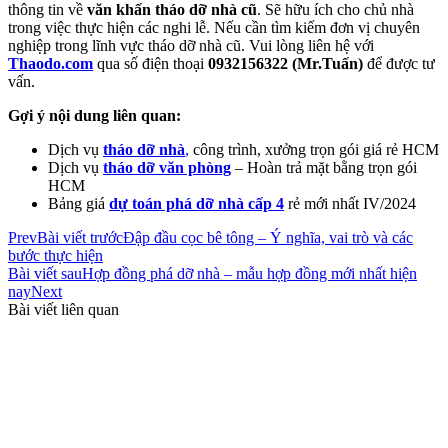
thông tin về
văn khấn tháo dỡ nhà cũ
. Sẽ hữu ích cho chủ nhà
trong việc thực hiện các nghi lễ. Nếu cần tìm kiếm đơn vị chuyên
nghiệp trong lĩnh vực tháo dỡ nhà cũ. Vui lòng liên hệ với
Thaodo.com
qua số điện thoại
0932156322 (Mr.Tuấn)
để được tư
vấn.
Gợi ý nội dung liên quan:
Dịch vụ
tháo dỡ nhà
,
công trình, xưởng trọn gói giá rẻ HCM
Dịch vụ
tháo dỡ văn phòng
– Hoàn trả mặt bằng trọn gói
HCM
Bảng giá
dự toán phá dỡ nhà cấp 4
rẻ mới nhất IV/2024
Prev
Bài viết trước
Đập đầu cọc bê tông – Ý nghĩa, vai trò và các
bước thực hiện
Bài viết sau
Hợp đồng phá dỡ nhà – mẫu hợp đồng mới nhất hiện
nay
Next
Bài viết liên quan