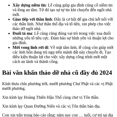
Xây dựng niềm tin
: Lễ cúng giúp gia đình củng cố niềm tin
và lòng an tâm. Từ đó tạo sự tự tin khi chuyển đến ngôi nhà
mới.
Giao tiếp với thần linh
: Đây là cơ hội để gia chủ kết nối với
các thần linh. Như thần thổ địa và tổ tiên, xin phép cho việc
tháo dỡ ngôi nhà.
Đuổi tà ma
: Lễ cúng cũng đóng vai trò trong việc xua đuổi
những yếu tố tiêu cực. Đảm bảo sự bình yên và thuận lợi cho
gia đình.
Mời vong linh rời đi
: Về mặt tâm linh, lễ cúng còn giúp mời
các linh hồn đang trú ngụ trên mảnh đất này chuyển đi. Tạo
điều kiện thuận lợi cho việc xây dựng công trình mới một
cách an lành và thành công.
Bài văn khấn tháo dỡ nhà cũ đầy đủ 2024
Kính thưa chín phương trời, mười phương Chư Phật và các vị Phật
mười phương.
Xin kính lạy Hoàng Thiên Hậu Thổ cùng chư vị Tôn thần.
Xin kính lạy Quan Đường Niên và các vị Tôn thần bản địa.
Con xin trân trọng báo cáo rằng: năm nay con … tuổi, cư trú tại địa