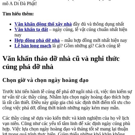
mô A Di Đà Phật!
Tìm hiểu thêm:
Văn khấn động thổ xây nhà
đầy đủ và thông dụng nhất
Văn khấn tạ đất
– ngày cúng, lễ vật cúng chuẩn nhất hiện
nay
Hợp đồng phá dỡ nhà
– mẫu hợp đồng mới nhất hiện nay
Lễ hàn long mạch
là gì? Gồm những gì? Cách cúng lễ
Văn khấn tháo dỡ nhà cũ và n
ghi thức
cúng phá dỡ nhà
Chọn giờ và chọn ngày hoàng đạo
Trước khi tiến hành lễ cúng để phá dỡ ngôi nhà cũ, việc tìm kiếm sự
tư vấn từ các thầy cúng. Nhằm lựa chọn ngày hoàng đạo thích hợp
là rất cần thiết. Điều này giúp gia chủ xác định thời điểm tối ưu cho
công việc phá dỡ, đồng thời tránh những ngày kém may mắn.
Các thầy cúng sẽ dựa vào kiến thức và kinh nghiệm của họ về lịch
vạn niên. Cũng như các yếu tố tâm linh để xác định ngày cúng phù
hợp. Việc lựa chọn ngày hoàng đạo và tháng tốt sẽ mang lại thuận
lợi trong quá trình thực hiện. Giảm thiểu những khó khăn không