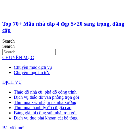
Top 70+ Mẫu nhà cấp 4 đẹp 5×20 sang trọng, đẳng
cấp
Search
Search
CHUYÊN MỤC
Chuyên mục dịch vụ
Chuyên mục tin tức
DỊCH VỤ
Tháo dỡ nhà cũ, phá dỡ công trình
Dịch vụ tháo dỡ văn phòng trọn gói
Thu mua xác nhà, mua nhà xưởng
Thu mua thanh lý đồ cũ giá cao
Bảng giá thi công sửa nhà trọn gói
Dịch vụ đục phá khoan cắt bê tông
Bài viết mới