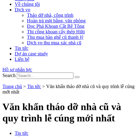
Về chúng tôi
Dịch vụ
Tháo dỡ nhà, công trình
Hoàn trả mặt bằng, văn phòng
Đục Phá Khoan Cắt Bê Tông
Thi công khoan cấy thép Hilti
Thu mua bàn ghế cũ thanh lý
Dịch vụ thu mua xác nhà cũ
Tin tức
Dự án case study
Liên hệ
Hồ sơ nhân lực
Search
Trang chủ
>
Tin tức
>
Văn khấn tháo dỡ nhà cũ và quy trình lễ cúng
mới nhất
Văn khấn tháo dỡ nhà cũ và
quy trình lễ cúng mới nhất
Tin tức