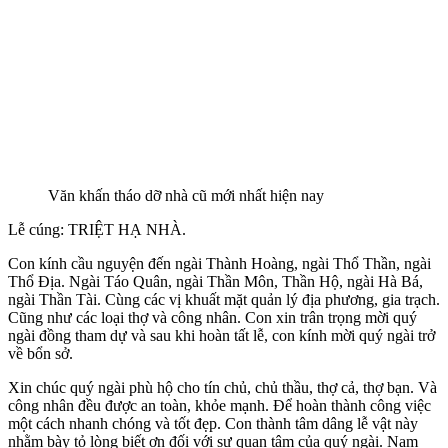
Văn khấn tháo dỡ nhà cũ mới nhất hiện nay
Lễ cúng: TRIỆT HẠ NHÀ.
Con kính cầu nguyện đến ngài Thành Hoàng, ngài Thổ Thần, ngài
Thổ Địa. Ngài Táo Quân, ngài Thần Môn, Thần Hộ, ngài Hà Bá,
ngài Thần Tài. Cùng các vị khuất mặt quản lý địa phương, gia trạch.
Cũng như các loại thợ và công nhân. Con xin trân trọng mời quý
ngài đồng tham dự và sau khi hoàn tất lễ, con kính mời quý ngài trở
về bổn sở.
Xin chúc quý ngài phù hộ cho tín chủ, chủ thầu, thợ cả, thợ bạn. Và
công nhân đều được an toàn, khỏe mạnh. Để hoàn thành công việc
một cách nhanh chóng và tốt đẹp. Con thành tâm dâng lễ vật này
nhằm bày tỏ lòng biết ơn đối với sự quan tâm của quý ngài. Nam