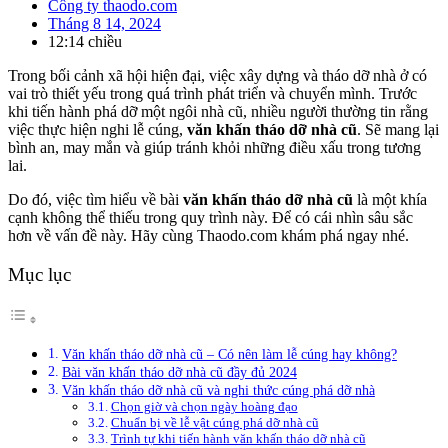
Công ty thaodo.com
Tháng 8 14, 2024
12:14 chiều
Trong bối cảnh xã hội hiện đại, việc xây dựng và tháo dỡ nhà ở có
vai trò thiết yếu trong quá trình phát triển và chuyển mình. Trước
khi tiến hành phá dỡ một ngôi nhà cũ, nhiều người thường tin rằng
việc thực hiện nghi lễ cúng,
văn khấn tháo dỡ nhà cũ
. Sẽ mang lại
bình an, may mắn và giúp tránh khỏi những điều xấu trong tương
lai.
Do đó, việc tìm hiểu về bài
văn khấn tháo dỡ nhà cũ
là một khía
cạnh không thể thiếu trong quy trình này. Để có cái nhìn sâu sắc
hơn về vấn đề này. Hãy cùng Thaodo.com khám phá ngay nhé.
Mục lục
Văn khấn tháo dỡ nhà cũ – Có nên làm lễ cúng hay không?
Bài văn khấn tháo dỡ nhà cũ đầy đủ 2024
Văn khấn tháo dỡ nhà cũ và nghi thức cúng phá dỡ nhà
Chọn giờ và chọn ngày hoàng đạo
Chuẩn bị về lễ vật cúng phá dỡ nhà cũ
Trình tự khi tiến hành văn khấn tháo dỡ nhà cũ