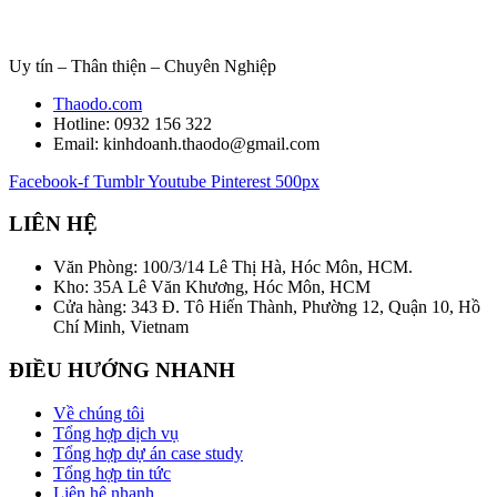
Uy tín – Thân thiện – Chuyên Nghiệp
Thaodo.com
Hotline: 0932 156 322
Email: kinhdoanh.thaodo@gmail.com
Facebook-f
Tumblr
Youtube
Pinterest
500px
LIÊN HỆ
Văn Phòng: 100/3/14 Lê Thị Hà, Hóc Môn, HCM.
Kho: 35A Lê Văn Khương, Hóc Môn, HCM
Cửa hàng: 343 Đ. Tô Hiến Thành, Phường 12, Quận 10, Hồ
Chí Minh, Vietnam
ĐIỀU HƯỚNG NHANH
Về chúng tôi
Tổng hợp dịch vụ
Tổng hợp dự án case study
Tổng hợp tin tức
Liên hệ nhanh