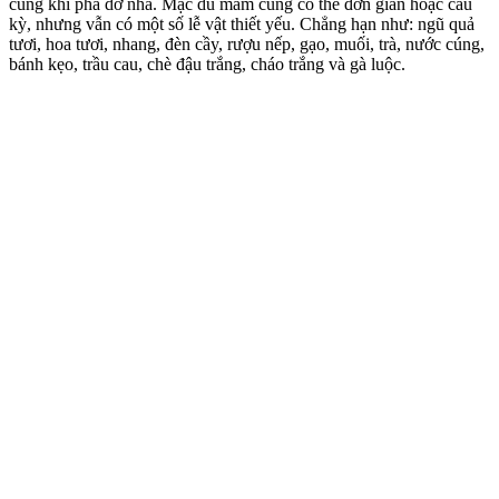
cúng khi phá dỡ nhà. Mặc dù mâm cúng có thể đơn giản hoặc cầu
kỳ, nhưng vẫn có một số lễ vật thiết yếu. Chẳng hạn như: ngũ quả
tươi, hoa tươi, nhang, đèn cầy, rượu nếp, gạo, muối, trà, nước cúng,
bánh kẹo, trầu cau, chè đậu trắng, cháo trắng và gà luộc.