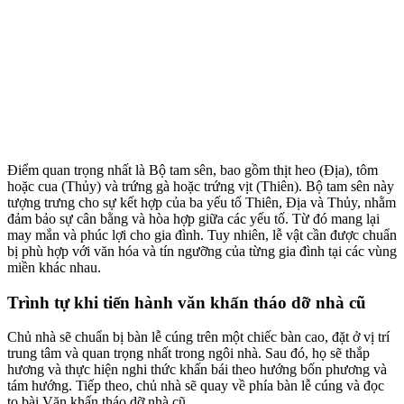
Điểm quan trọng nhất là Bộ tam sên, bao gồm thịt heo (Địa), tôm
hoặc cua (Thủy) và trứng gà hoặc trứng vịt (Thiên). Bộ tam sên này
tượng trưng cho sự kết hợp của ba yếu tố Thiên, Địa và Thủy, nhằm
đảm bảo sự cân bằng và hòa hợp giữa các yếu tố. Từ đó mang lại
may mắn và phúc lợi cho gia đình. Tuy nhiên, lễ vật cần được chuẩn
bị phù hợp với văn hóa và tín ngưỡng của từng gia đình tại các vùng
miền khác nhau.
Trình tự khi tiến hành
văn khấn tháo dỡ nhà cũ
Chủ nhà sẽ chuẩn bị bàn lễ cúng trên một chiếc bàn cao, đặt ở vị trí
trung tâm và quan trọng nhất trong ngôi nhà. Sau đó, họ sẽ thắp
hương và thực hiện nghi thức khấn bái theo hướng bốn phương và
tám hướng. Tiếp theo, chủ nhà sẽ quay về phía bàn lễ cúng và đọc
to bài Văn khấn tháo dỡ nhà cũ.